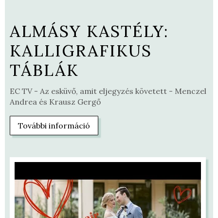
POLYÁK BIRTOK:
KALLIGRAFIKUS FA
TÁBLÁK
 Menczel
Tótka Sándor olimpiai bajnok és Tótka-Kovács 
megálmodott természetközeli, rusztikus esküvő
További információ