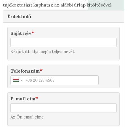
Egyedi ajánlat kérése
tájékoztatást kaphatsz az alábbi űrlap kitöltésével.
Érdeklödő
Saját név
Kérjük itt adja meg a teljes nevét.
Telefonszám
E-mail cím
Az Ön email címe