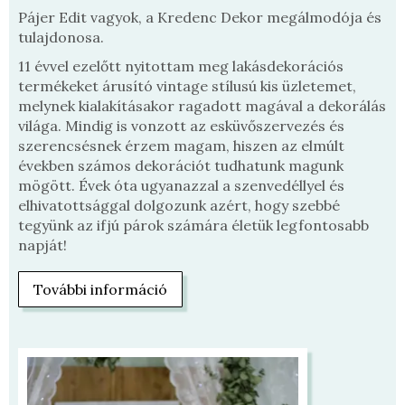
Pájer Edit vagyok, a Kredenc Dekor megálmodója és
tulajdonosa.
11 évvel ezelőtt nyitottam meg lakásdekorációs
termékeket árusító vintage stílusú kis üzletemet,
melynek kialakításakor ragadott magával a dekorálás
világa. Mindig is vonzott az esküvőszervezés és
szerencsésnek érzem magam, hiszen az elmúlt
években számos dekorációt tudhatunk magunk
mögött. Évek óta ugyanazzal a szenvedéllyel és
elhivatottsággal dolgozunk azért, hogy szebbé
tegyünk az ifjú párok számára életük legfontosabb
napját!
További információ