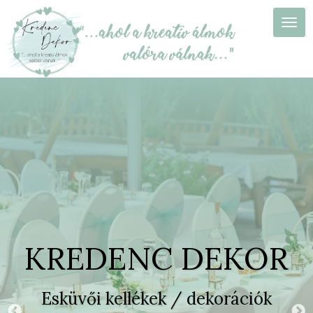
Ugrás
a
Navi
tartalomra
KREDENC DEKOR
Esküvői kellékek / dekorációk