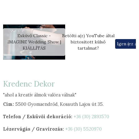
Esküvő Classic -
Betölti a(z)
YouTube
által
IMAGINE Wedding Show |
biztosított külső
Igen (ez a
KIÁLLÍTÁS
tartalmat?
Kredenc Dekor
"ahol a kreatív álmok valóra válnak"
Cím:
5500 Gyomaendrőd, Kossuth Lajos út 35.
Telefon / Esküvői dekoráció:
+36 (30) 2893570
Lézervágás / Gravírozás:
+36 (30) 5520970