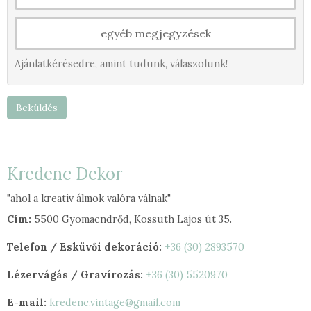
egyéb megjegyzések
Ajánlatkérésedre, amint tudunk, válaszolunk!
Beküldés
Kredenc Dekor
"ahol a kreatív álmok valóra válnak"
Cím:
5500 Gyomaendrőd, Kossuth Lajos út 35.
Telefon / Esküvői dekoráció:
+36 (30) 2893570
Lézervágás / Gravírozás:
+36 (30) 5520970
E-mail:
kredenc.vintage@gmail.com