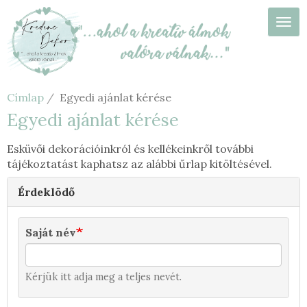
Ugrás
a
Navi
tartalomra
Címlap
Egyedi ajánlat kérése
Egyedi ajánlat kérése
Esküvői dekorációinkról és kellékeinkről további
tájékoztatást kaphatsz az alábbi űrlap kitöltésével.
Érdeklödő
Saját név
Kérjük itt adja meg a teljes nevét.