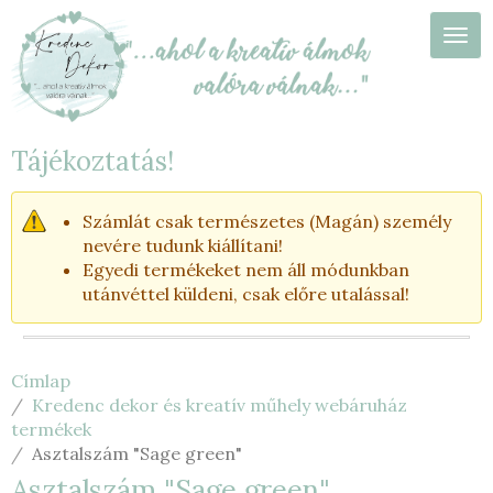
Ugrás
a
Navi
tartalomra
Tájékoztatás!
Számlát csak természetes (Magán) személy
nevére tudunk kiállítani!
Egyedi termékeket nem áll módunkban
utánvéttel küldeni, csak előre utalással!
Címlap
Kredenc dekor és kreatív műhely webáruház
termékek
Asztalszám "Sage green"
Asztalszám "Sage green"