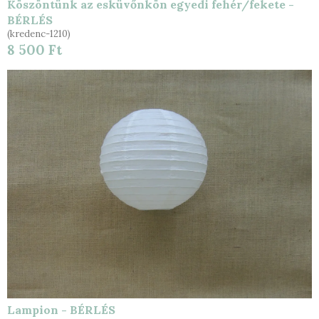
Köszöntünk az esküvőnkön egyedi fehér/fekete -
BÉRLÉS
(kredenc-1210)
8 500 Ft
Lampion - BÉRLÉS