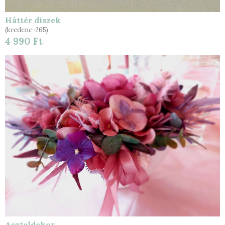
Háttér díszek
(kredenc-265)
4 990 Ft
Asztaldekor