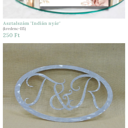
Asztalszám "Indián nyár"
(kredenc-115)
250 Ft