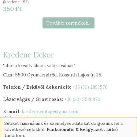
(kredenc-198)
350 Ft
További termékek..
Kredenc Dekor
"ahol a kreatív álmok valóra válnak"
Cím:
5500 Gyomaendrőd, Kossuth Lajos út 35.
Telefon / Esküvői dekoráció:
+36 (30) 2893570
Lézervágás / Gravírozás:
+36 (30) 5520970
E-mail:
kredenc.vintage@gmail.com
Web:
www.kredencdekor.hu
Sütiket használunk és személyes adatokat dolgozunk fel a
Személyes
következő célokból:
Funkcionális & Beágyazott külső
adatok
tartalom
.