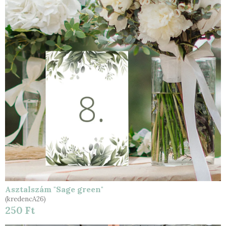
Asztalszám "Sage green"
(kredencA26)
250 Ft