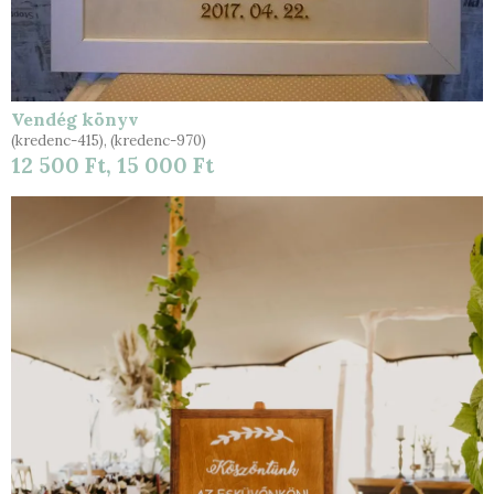
Vendég könyv
(kredenc-415), (kredenc-970)
12 500 Ft, 15 000 Ft