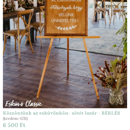
Köszöntünk az esküvőnkön- sötét lazúr - BÉRLÉS
(kredenc-1211)
6 500 Ft