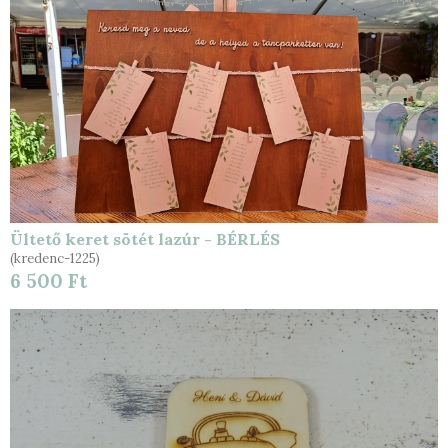
Ültető keret sötét lazúr - BÉRLÉS
(kredenc-1225)
6 500 Ft