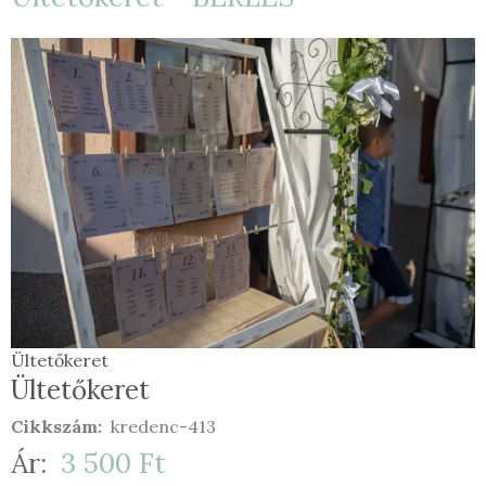
Ültetőkeret
Ültetőkeret
Ültetőkeret
Cikkszám
kredenc-413
Ár
3 500 Ft