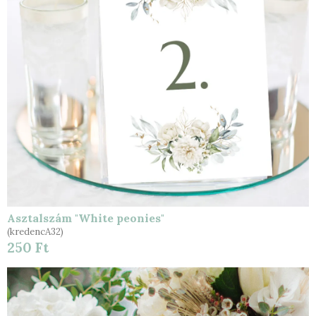
Asztalszám "White peonies"
(kredencA32)
250 Ft