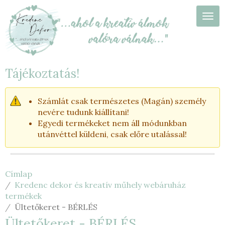
Ugrás
a
Navi
tartalomra
Tájékoztatás!
Számlát csak természetes (Magán) személy
nevére tudunk kiállítani!
Egyedi termékeket nem áll módunkban
utánvéttel küldeni, csak előre utalással!
Címlap
Kredenc dekor és kreatív műhely webáruház
termékek
Ültetőkeret - BÉRLÉS
Ültetőkeret - BÉRLÉS