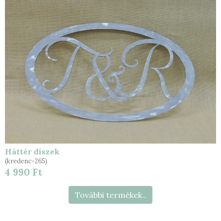
Háttér díszek
(kredenc-265)
4 990 Ft
További termékek..