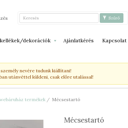
Keresés
ezés
Szűrő
 kellékek/dekorációk
Ajánlatkérés
Kapcsolat
zemély nevére tudunk kiállítani!
n utánvéttel küldeni, csak előre utalással!
y webáruház termékek
Mécsestartó
Mécsestartó