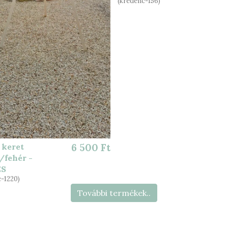
(kredenc-156)
 keret
6 500 Ft
/fehér -
ÉS
-1220)
További termékek..