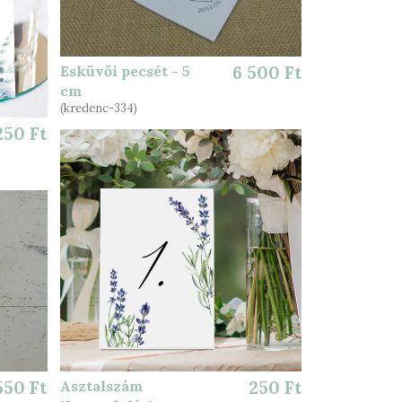
Esküvői pecsét - 5
6 500 Ft
cm
(kredenc-334)
250 Ft
550 Ft
Asztalszám
250 Ft