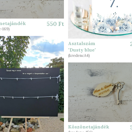
netajándék
550 Ft
-169)
Asztalszám
"Dusty blue"
(kredencA4)
Köszönetajándék