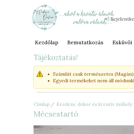
Ugrás
a
tartalomra
Bejelentk
Felhasználói
fiók
menüje
Kezdőlap
Bemutatkozás
Esküvői
Fő
navigáció
Tájékoztatás!
Számlát csak természetes (Magán) s
Egyedi termékeket nem áll módunkba
Címlap
Kredenc dekor és kreatív műhel
Mécsestartó