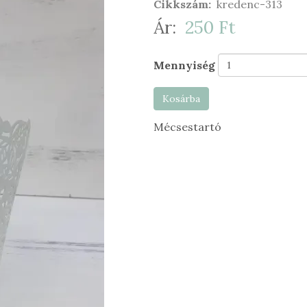
Cikkszám
kredenc-313
Ár
250 Ft
Mennyiség
Kosárba
Mécsestartó