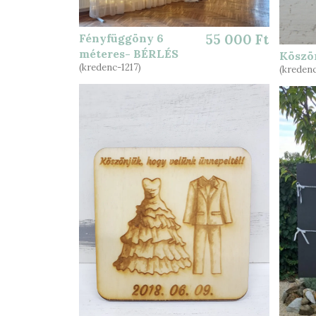
Fényfüggöny 6
55 000 Ft
méteres- BÉRLÉS
Köszö
(kredenc-1217)
(kredenc