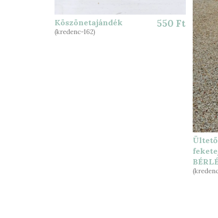
Köszönetajándék
550 Ft
(kredenc-162)
Ültető
fekete
BÉRL
(kredenc