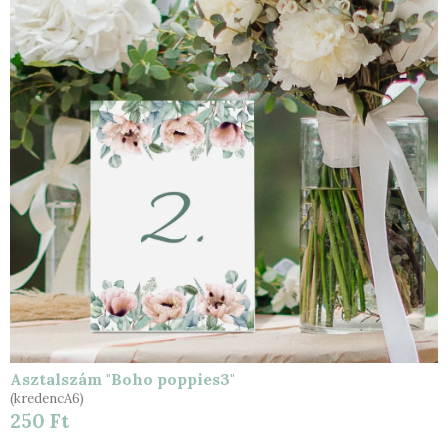
Asztalszám "Boho poppies3"
(kredencA6)
250 Ft