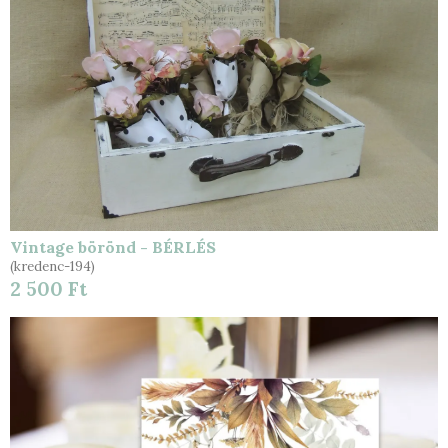
Vintage börönd - BÉRLÉS
(kredenc-194)
2 500 Ft