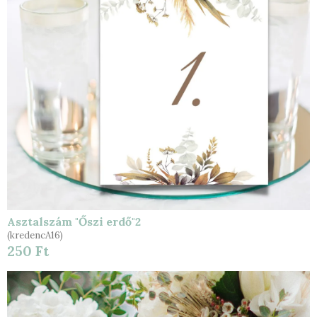
Asztalszám "Őszi erdő"2
(kredencA16)
250 Ft