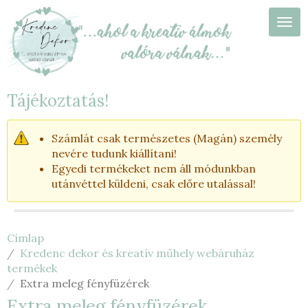
Ugrás
a
Navi
tartalomra
Tájékoztatás!
Számlát csak természetes (Magán) személy
nevére tudunk kiállítani!
Egyedi termékeket nem áll módunkban
utánvéttel küldeni, csak előre utalással!
Címlap
Kredenc dekor és kreatív műhely webáruház
termékek
Extra meleg fényfüzérek
Extra meleg fényfüzérek