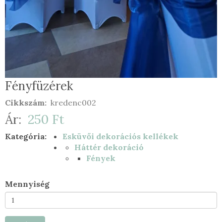
Fényfüzérek
Cikkszám
kredenc002
Ár
250 Ft
Kategória
Esküvői dekorációs kellékek
Háttér dekoráció
Fények
Mennyiség