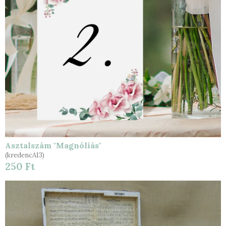
Asztalszám "Magnóliás"
(kredencA13)
250 Ft