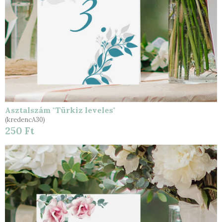
Asztalszám "Türkiz leveles"
(kredencA30)
250 Ft