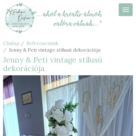
Ugrás
a
Navi
tartalomra
Címlap
Referenciáink
Jenny & Peti vintage stílusú dekorációja
Jenny & Peti vintage stílusú
dekorációja