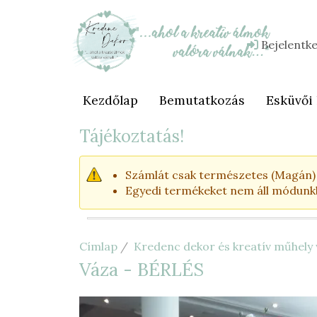
Ugrás
a
tartalomra
Bejelentk
Felhasználói
fiók
menüje
Kezdőlap
Bemutatkozás
Esküvői
Fő
navigáció
Tájékoztatás!
Számlát csak természetes (Magán) s
Egyedi termékeket nem áll módunkba
Címlap
Kredenc dekor és kreatív műhel
Váza - BÉRLÉS