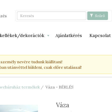
Keresés
ezés
Szűrő
 kellékek/dekorációk
Ajánlatkérés
Kapcsolat
zemély nevére tudunk kiállítani!
n utánvéttel küldeni, csak előre utalással!
y webáruház termékek
Váza - BÉRLÉS
Váza