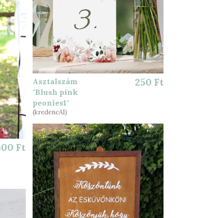
Asztalszám
250 Ft
"Blush pink
peonies1"
(kredencA1)
500 Ft