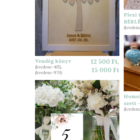
Plexi 
BÉRL
(kredenc
Vendég könyv
12 500 Ft,
(kredenc-415),
15 000 Ft
(kredenc-970)
Homok
szett 
(kredenc