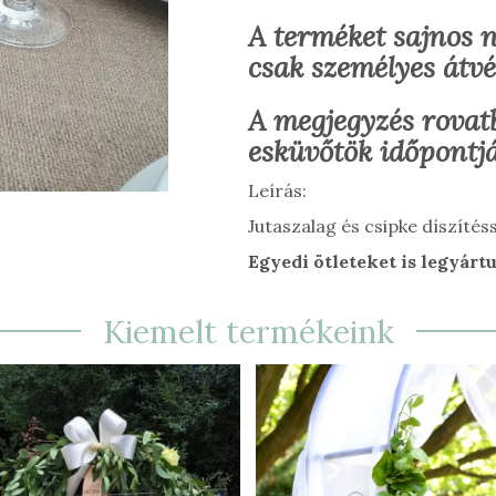
A terméket sajnos 
csak személyes átvét
A megjegyzés rovatb
esküvőtök időpontjá
Leírás:
Jutaszalag és csipke díszítéss
Egyedi ötleteket is legyárt
Kiemelt termékeink