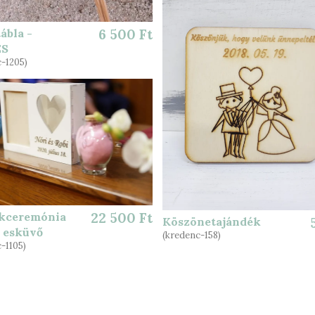
tábla -
6 500 Ft
ÉS
-1205)
ceremónia
22 500 Ft
Köszönetajándék
- esküvő
(kredenc-158)
-1105)