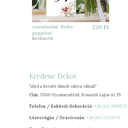
Asztalszám "Boho
250 Ft
poppies1"
(kredencA3)
Kredenc Dekor
"ahol a kreatív álmok valóra válnak"
Cím:
5500 Gyomaendrőd, Kossuth Lajos út 35.
Telefon / Esküvői dekoráció:
+36 (30) 2893570
Lézervágás / Gravírozás:
+36 (30) 5520970