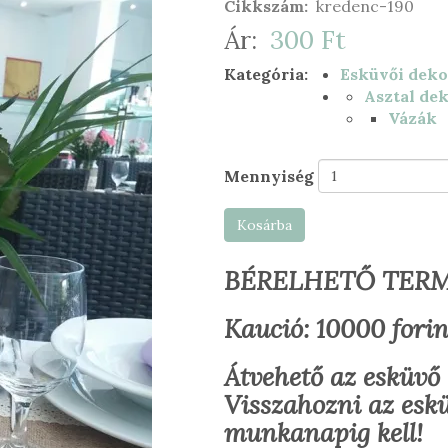
Cikkszám
kredenc-190
Ár
300 Ft
Kategória
Esküvői deko
Asztal de
Vázák
Mennyiség
Kosárba
BÉRELHETŐ TER
Kaució: 10000 forin
Átvehető az esküvő 
Visszahozni az esk
munkanapig kell!