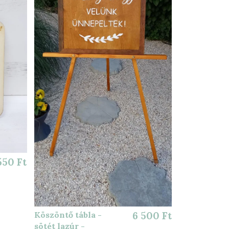
550 Ft
Köszöntő tábla -
6 500 Ft
sötét lazúr -