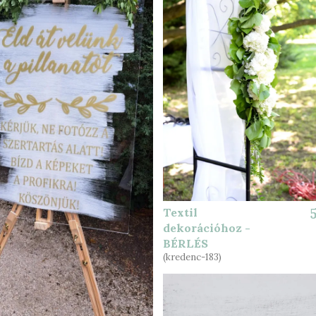
Textil
dekorációhoz -
BÉRLÉS
(kredenc-183)