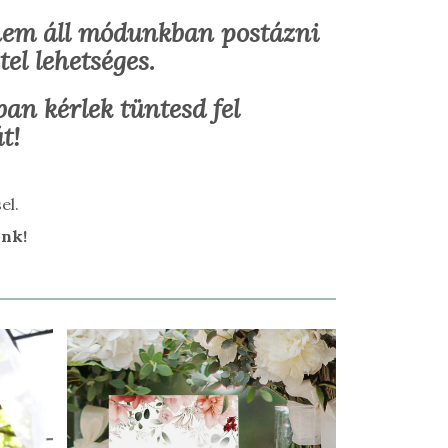
nem áll módunkban postázni
el lehetséges.
an kérlek tüntesd fel
t!
el.
unk!