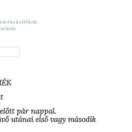
rációs kellékek
koráció
MÉK
t
előtt pár nappal.
üvő utánai első vagy második