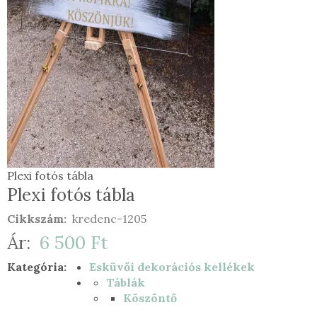
Plexi
Plexi fotós tábla
fotós
Plexi fotós tábla
tábla
Cikkszám
kredenc-1205
Ár
6 500 Ft
Kategória
Esküvői dekorációs kellékek
Táblák
Köszöntő