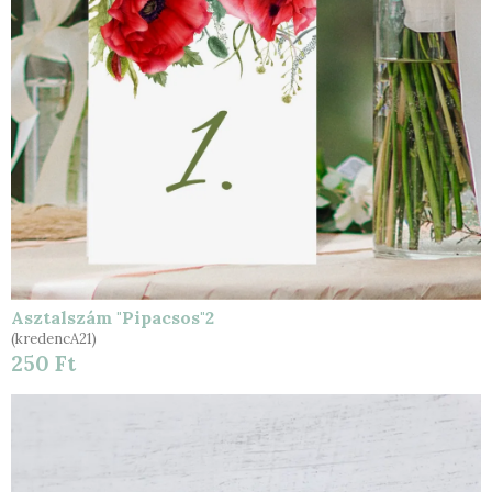
Asztalszám "Pipacsos"2
(kredencA21)
250 Ft