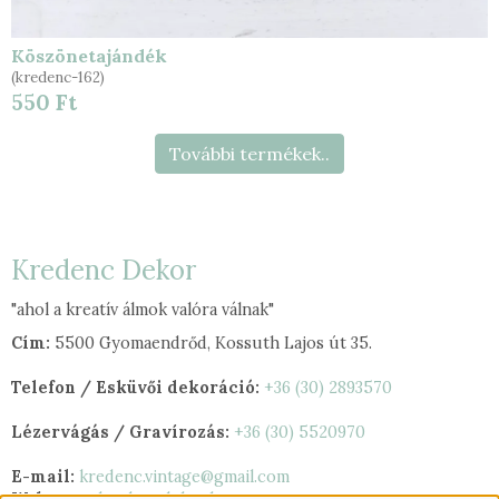
Köszönetajándék
(kredenc-162)
550 Ft
További termékek..
Kredenc Dekor
"ahol a kreatív álmok valóra válnak"
Cím:
5500 Gyomaendrőd, Kossuth Lajos út 35.
Telefon / Esküvői dekoráció:
+36 (30) 2893570
Lézervágás / Gravírozás:
+36 (30) 5520970
E-mail:
kredenc.vintage@gmail.com
Web:
www.kredencdekor.hu