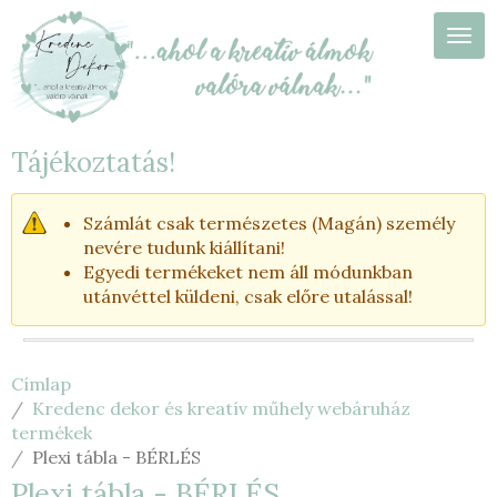
Ugrás
a
Navi
tartalomra
Tájékoztatás!
Számlát csak természetes (Magán) személy
nevére tudunk kiállítani!
Egyedi termékeket nem áll módunkban
utánvéttel küldeni, csak előre utalással!
Címlap
Kredenc dekor és kreatív műhely webáruház
termékek
Plexi tábla - BÉRLÉS
Plexi tábla - BÉRLÉS