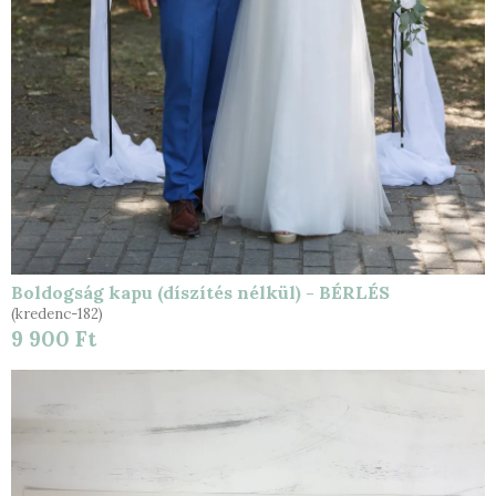
Boldogság kapu (díszítés nélkül) - BÉRLÉS
(kredenc-182)
9 900 Ft