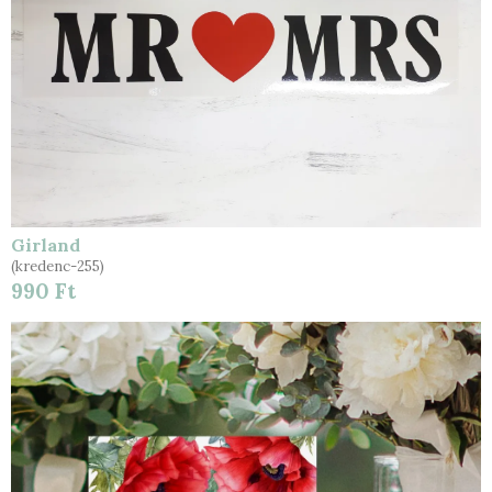
Girland
(kredenc-255)
990 Ft