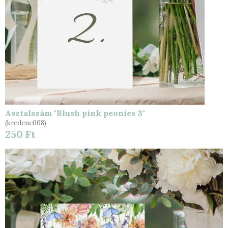
Asztalszám "Blush pink peonies 3"
(kredenc008)
250 Ft