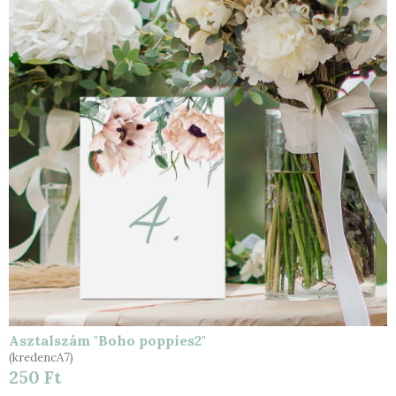
Asztalszám "Boho poppies2"
(kredencA7)
250 Ft