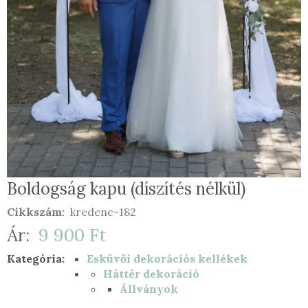
Boldogság kapu (díszítés nélkül)
Cikkszám
kredenc-182
Ár
9 900 Ft
Kategória
Esküvői dekorációs kellékek
Háttér dekoráció
Állványok