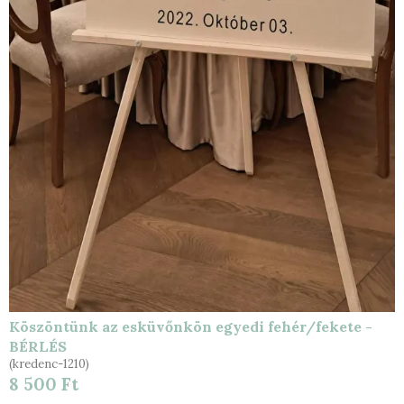
Köszöntünk az esküvőnkön egyedi fehér/fekete -
BÉRLÉS
(kredenc-1210)
8 500 Ft