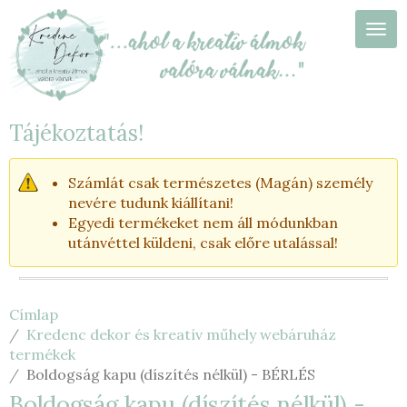
Ugrás
a
Navi
tartalomra
Tájékoztatás!
Számlát csak természetes (Magán) személy
nevére tudunk kiállítani!
Egyedi termékeket nem áll módunkban
utánvéttel küldeni, csak előre utalással!
Címlap
Kredenc dekor és kreatív műhely webáruház
termékek
Boldogság kapu (díszítés nélkül) - BÉRLÉS
Boldogság kapu (díszítés nélkül) -