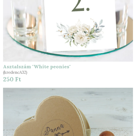
Asztalszám "White peonies"
(kredencA32)
250 Ft