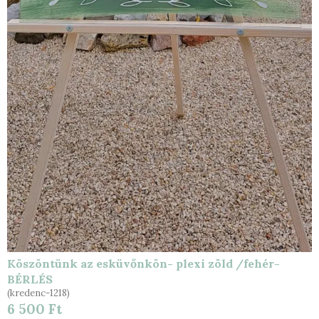
Köszöntünk az esküvőnkön- plexi zöld /fehér-
BÉRLÉS
(kredenc-1218)
6 500 Ft