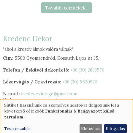
További termékek..
Kredenc Dekor
"ahol a kreatív álmok valóra válnak"
Cím:
5500 Gyomaendrőd, Kossuth Lajos út 35.
Telefon / Esküvői dekoráció:
+36 (30) 2893570
Lézervágás / Gravírozás:
+36 (30) 5520970
E-mail:
kredenc.vintage@gmail.com
Web:
www.kredencdekor.hu
Sütiket használunk és személyes adatokat dolgozunk fel a
Személyes
következő célokból:
Funkcionális & Beágyazott külső
adatok
tartalom
.
és
Testreszabás
Elutasítás
Elfogadás
sütik