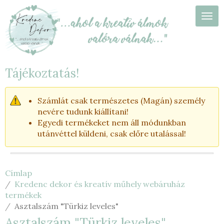
Ugrás
a
Navi
tartalomra
Tájékoztatás!
Számlát csak természetes (Magán) személy
nevére tudunk kiállítani!
Egyedi termékeket nem áll módunkban
utánvéttel küldeni, csak előre utalással!
Címlap
Kredenc dekor és kreatív műhely webáruház
termékek
Asztalszám "Türkiz leveles"
Asztalszám "Türkiz leveles"