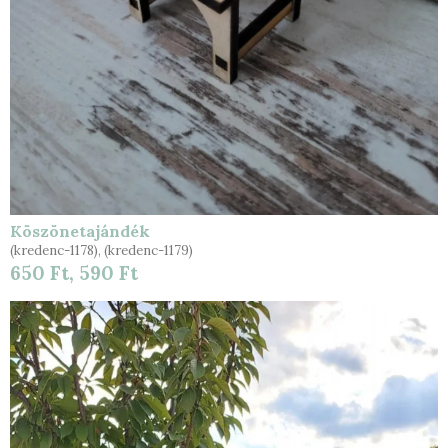
Köszönetajándék
(kredenc-1178), (kredenc-1179)
650 Ft, 590 Ft