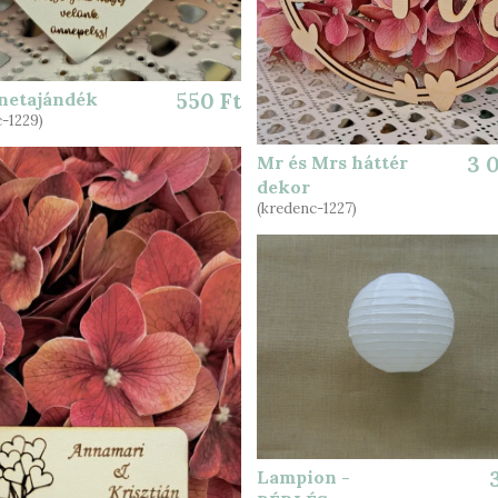
netajándék
550 Ft
-1229)
Mr és Mrs háttér
3 
dekor
(kredenc-1227)
Lampion -