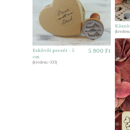
Köszö
(kredenc
Esküvői pecsét - 5
5 900 Ft
cm
(kredenc-333)