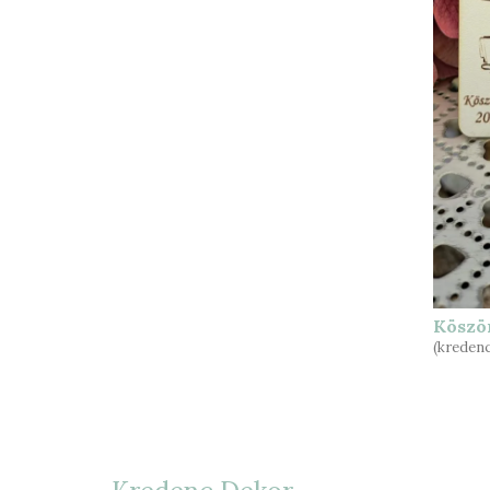
Köszö
(kredenc