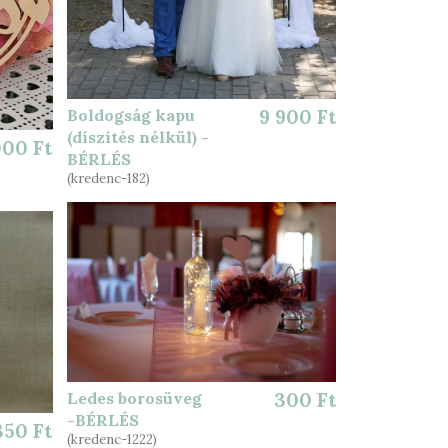
Boldogság kapu
9 900 Ft
(díszítés nélkül) -
000 Ft
BÉRLÉS
(kredenc-182)
Ledes borosüveg
300 Ft
-BÉRLÉS
350 Ft
(kredenc-1222)