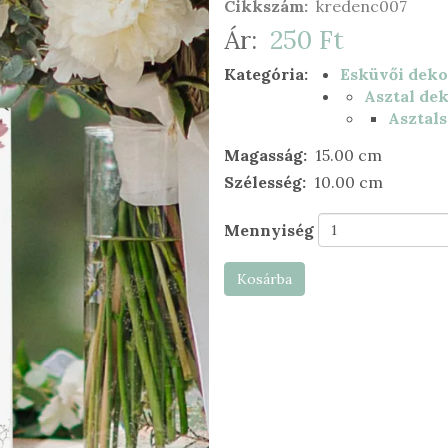
Cikkszám
kredenc007
Ár
250 Ft
Kategória
Esküvői deko
Asztal de
Asztal
Magasság
15.00 cm
Szélesség
10.00 cm
Mennyiség
Kosárba