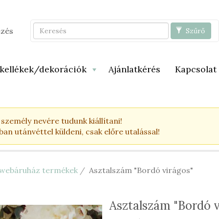
Keresés
ezés
Szűrő
 kellékek/dekorációk
Ajánlatkérés
Kapcsolat
zemély nevére tudunk kiállítani!
n utánvéttel küldeni, csak előre utalással!
y webáruház termékek
Asztalszám "Bordó virágos"
Asztalszám "Bordó v