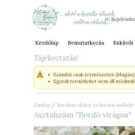
Ugrás
a
tartalomra
Bejelentk
Felhasználói
fiók
menüje
Kezdőlap
Bemutatkozás
Esküvői
Fő
navigáció
Tájékoztatás!
Számlát csak természetes (Magán) s
Egyedi termékeket nem áll módunkba
Címlap
Kredenc dekor és kreatív műhel
Asztalszám "Bordó virágos"