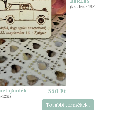
BÉRLÉS
(kredenc-198)
netajándék
550 Ft
-1231)
További termékek..