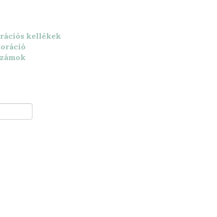
rációs kellékek
koráció
számok