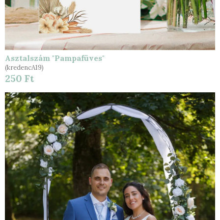
Asztalszám "Pampafüves"
(kredencA19)
250 Ft