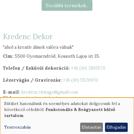
További termékek..
Kredenc Dekor
"ahol a kreatív álmok valóra válnak"
Cím:
5500 Gyomaendrőd, Kossuth Lajos út 35.
Telefon / Esküvői dekoráció:
+36 (30) 2893570
Lézervágás / Gravírozás:
+36 (30) 5520970
E-mail:
kredenc.vintage@gmail.com
Web:
www.kredencdekor.hu
Sütiket használunk és személyes adatokat dolgozunk fel a
Személyes
következő célokból:
Funkcionális & Beágyazott külső
adatok
tartalom
.
és
Testreszabás
Elutasítás
Elfogadás
sütik