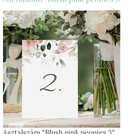
Asztalszám "Blush pink peonies 3"