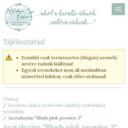
Ugrás
a
Navi
tartalomra
Tájékoztatás!
Számlát csak természetes (Magán) személy
nevére tudunk kiállítani!
Egyedi termékeket nem áll módunkban
utánvéttel küldeni, csak előre utalással!
Címlap
Kredenc dekor és kreatív műhely webáruház
termékek
Asztalszám "Blush pink peonies 3"
Asztalszám "Blush pink peonies 3"