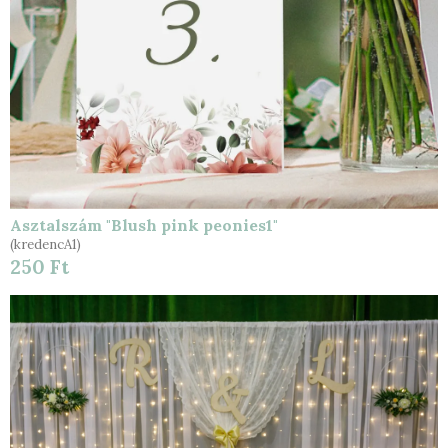
Asztalszám "Blush pink peonies1"
(kredencA1)
250 Ft