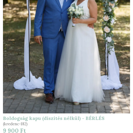
Boldogság kapu (díszítés nélkül) - BÉRLÉS
(kredenc-182)
9 900 Ft